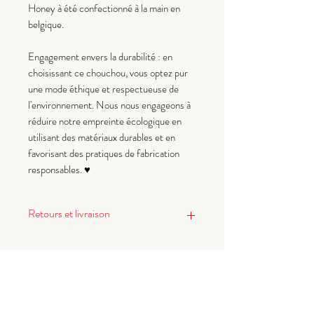
Honey à été confectionné à la main en
belgique.
Engagement envers la durabilité : en
choisissant ce chouchou, vous optez pur
une mode éthique et respectueuse de
l'environnement. Nous nous engageons à
réduire notre empreinte écologique en
utilisant des matériaux durables et en
favorisant des pratiques de fabrication
responsables. ♥
Retours et livraison
Livraisons :
Tous les tarifs et délais sont précisés
dans nos CGV.
(
Les délais de livraison restent
indicatifs et ne tiennent pas compte