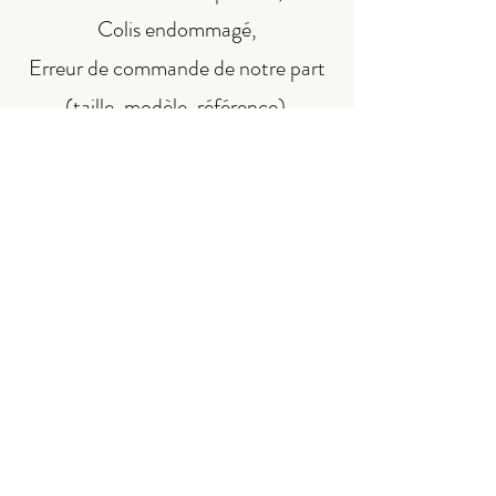
Colis endommagé,
Erreur de commande de notre part
(taille, modèle, référence).
Cette condition s’inscrit dans le
cadre de l’article L221-28 du Code
de la consommation, qui prévoit une
exception au droit de rétractation
pour les biens confectionnés
spécialement pour le
consommateur.
Pour plus d'informations à ce sujet,
veuillez consulter nos
CGV
.