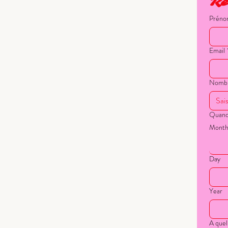
Ré
Prén
Email
Nombre
Quand 
Mont
Day
Year
A quel