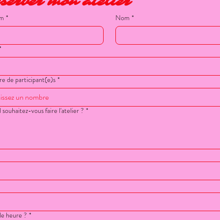
server mon atelier
om
*
Nom
*
*
 de participant(e)s
*
souhaitez-vous faire l'atelier ?
*
h
le heure ?
*