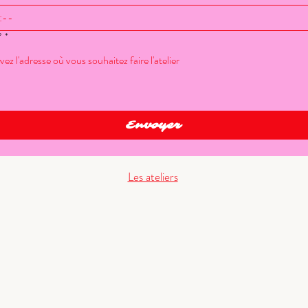
:
?
*
Envoyer
Les ateliers