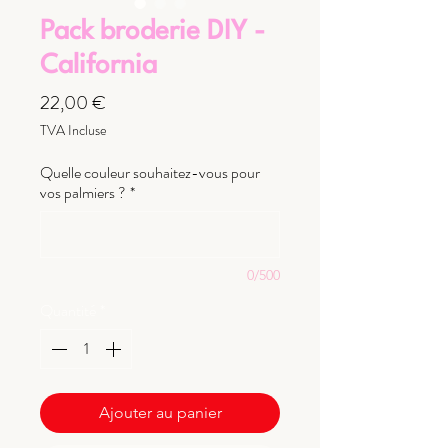
Pack broderie DIY -
California
Prix
22,00 €
TVA Incluse
Quelle couleur souhaitez-vous pour
vos palmiers ?
*
0/500
Quantité
*
Ajouter au panier