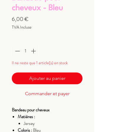
cheveux - Bleu
Prix
6,00 €
TVA Incluse
Quantité
*
Il ne reste que 1 article(s) en stock
Ajouter au panier
Commander et payer
Bandeau pour cheveux
Matières :
Jersey
Coloris :
Bleu