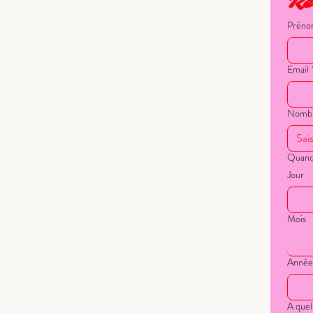
Ré
Prén
Email
Nombre
Quand 
Jour
Mois
Année
A quel