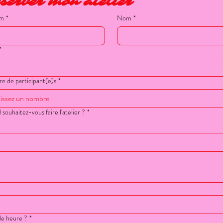
server mon atelier
om
*
Nom
*
*
 de participant(e)s
*
souhaitez-vous faire l'atelier ?
*
le heure ?
*