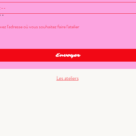
:
?
*
Envoyer
Les ateliers